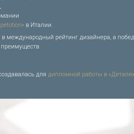
,
ермании
petotion»
в Италии.
 в международный рейтинг дизайнера, а побед
 преимуществ.
создавалась для
дипломной работы в «Деталя