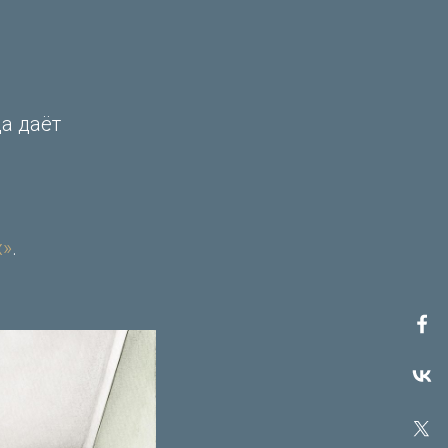
а даёт
х»
.