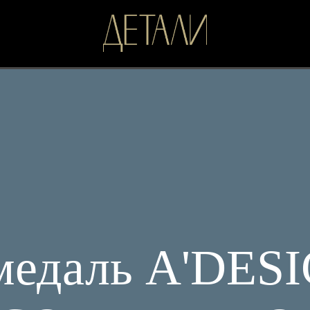
 медаль A'DES