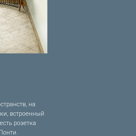
странств, на
чки, встроенный
есть розетка
Понти.