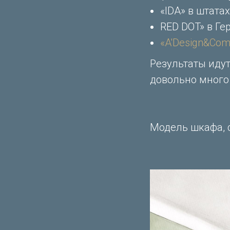
«IDA» в штатах
RED DOT» в Г
«A'Design&Com
Результаты идут
довольно много
Модель шкафа, 