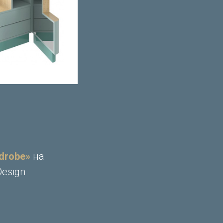
drobe»
на
esign