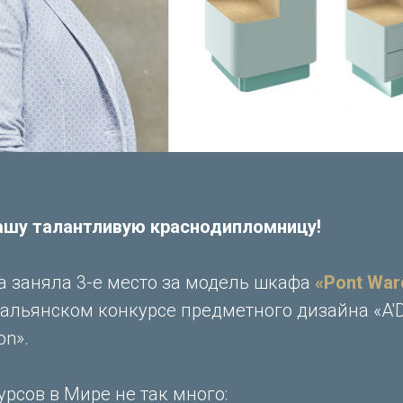
ашу талантливую краснодипломницу!
а заняла 3-е место за модель шкафа
«Pont War
альянском конкурсе предметного дизайна «A'D
on».
рсов в Мире не так много: