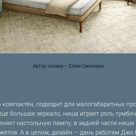
Автор эскиза – Юлия Смолкина
»
компактен, подходит для малогабаритных про
рце большое зеркало, ниша играет роль тумбо
няет настольную лампу, в задней части ниши 
жетов. А в целом, дизайн – дань работам Джо 