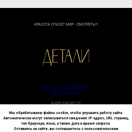
КРАСОТА СПАСЕТ МИР - СМОТРЕТЬ!!!
ШКОЛА ДИЗАЙНА
ДЕТАЛИ АРТ
8 495 690 45 15
г. Москва, улица Спиридоновка, д. 4
Мы обрабатываем файлы cookie, чтобы улучшить работу сайта.
Автоматически могут записываться сведения: IP-адрес, URL страниц,
Политика АНО ДПО «ВЫСШАЯ ШКОЛА ДИЗАЙНА «ДЕТАЛИ»
тип браузера, язык, а также дата и время запроса.
в отношении обработки персональных данных
Оставаясь на сайте, вы соглашаетесь с пользовательским