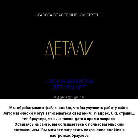
КРАСОТА СПАСЕТ МИР - СМОТРЕТЬ!!!
ШКОЛА ДИЗАЙНА
ДЕТАЛИ АРТ
8 495 690 45 15
г. Москва, улица Спиридоновка, д. 4
Мы обрабатываем файлы cookie, чтобы улучшить работу сайта.
Автоматически могут записываться сведения: IP-адрес, URL страниц,
Политика АНО ДПО «ВЫСШАЯ ШКОЛА ДИЗАЙНА «ДЕТАЛИ»
тип браузера, язык, а также дата и время запроса.
в отношении обработки персональных данных
Оставаясь на сайте, вы соглашаетесь с пользовательским
соглашением. Вы можете запретить сохранение cookies в
© All Rights Reserved.
настройках браузера
2024 Школа «Детали»