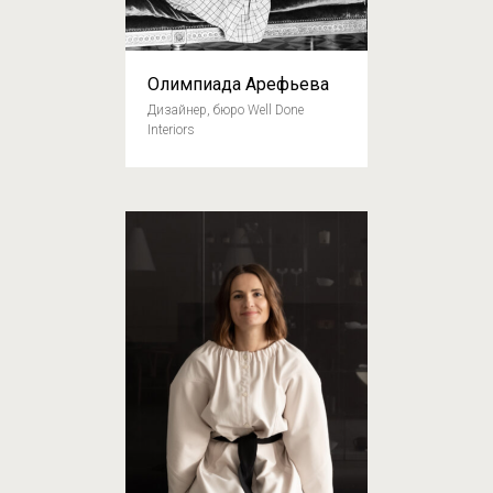
Олимпиада Арефьева
Дизайнер, бюро Well Done
Interiors