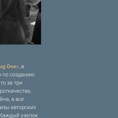
ug One»
, в
ю по созданию
то за три
роткачества,
на, а все
кизы авторских
. Каждый узелок