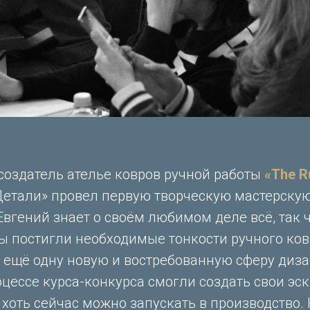
создатель ателье ковров ручной работы
«The R
Детали» провел первую творческую мастерску
Евгений знает о своём любимом деле всё, так ч
ы постигли необходимые тонкости ручного ков
 ещё одну новую и востребованную сферу дизай
цессе курса-конкурса смогли создать свои эс
 хоть сейчас можно запускать в производство