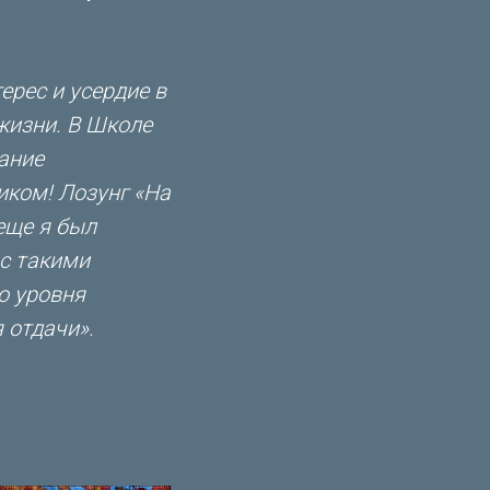
рес и усердие в
жизни. В Школе
ание
иком! Лозунг «На
 еще я был
 с такими
о уровня
 отдачи».