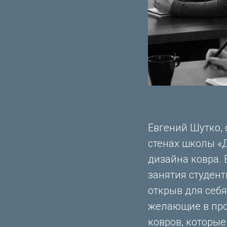
Евгений Шутко, 
стенах школы «
дизайна ковра. 
занятия студент
открыв для себя
желающие в про
ковров, которые