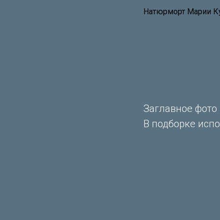
Натюрморт Марии К
Заглавное фото
В подборке испо