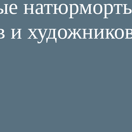
ые натюрморт
в и художнико