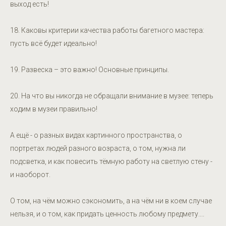
выход есть!
18. Каковы критерии качества работы багетного мастера:
пусть всё будет идеально!
19. Развеска – это важно! Основные принципы.
20. На что вы никогда не обращали внимание в музее: теперь
ходим в музеи правильно!
А ещё - о разных видах картинного пространства, о
портретах людей разного возраста, о том, нужна ли
подсветка, и как повесить тёмную работу на светлую стену -
и наоборот.
О том, на чём можно сэкономить, а на чём ни в коем случае
нельзя, и о том, как придать ценность любому предмету....