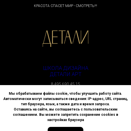
КРАСОТА СПАСЕТ МИР - СМОТРЕТЬ!!!
ШКОЛА ДИЗАЙНА
ДЕТАЛИ АРТ
8 495 690 45 15
г. Москва, улица Спиридоновка, д. 4
Мы обрабатываем файлы cookie, чтобы улучшить работу сайта.
Автоматически могут записываться сведения: IP-адрес, URL страниц,
Политика АНО ДПО «ВЫСШАЯ ШКОЛА ДИЗАЙНА «ДЕТАЛИ»
тип браузера, язык, а также дата и время запроса.
в отношении обработки персональных данных
Оставаясь на сайте, вы соглашаетесь с пользовательским
соглашением. Вы можете запретить сохранение cookies в
© All Rights Reserved.
настройках браузера
2024 Школа «Детали»