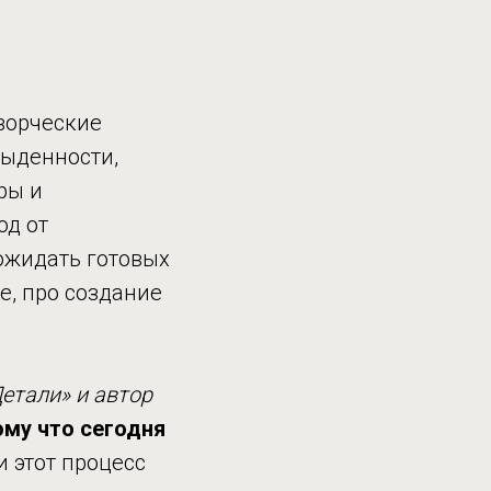
творческие
быденности,
ры и
од от
 ожидать готовых
е, про создание
етали» и автор
му что сегодня
и этот процесс