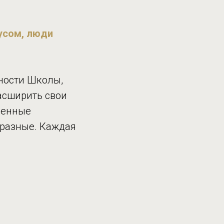
кусом, люди
ности Школы,
асширить свои
венные
 разные. Каждая