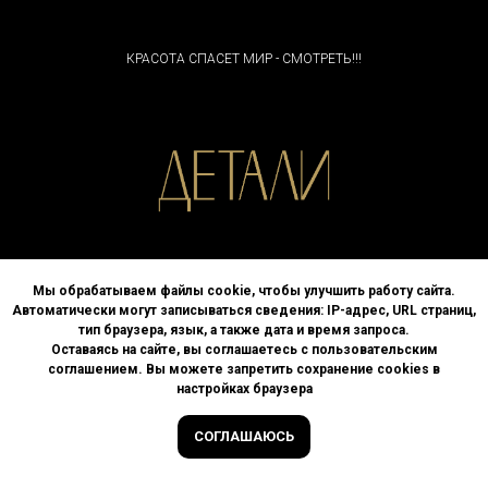
КРАСОТА СПАСЕТ МИР - СМОТРЕТЬ!!!
ШКОЛА ДИЗАЙНА
Мы обрабатываем файлы cookie, чтобы улучшить работу сайта.
ДЕТАЛИ АРТ
Автоматически могут записываться сведения: IP-адрес, URL страниц,
тип браузера, язык, а также дата и время запроса.
8 495 690 45 15
Оставаясь на сайте, вы соглашаетесь с пользовательским
соглашением. Вы можете запретить сохранение cookies в
г. Москва, улица Спиридоновка, д. 4
настройках браузера
Политика АНО ДПО «ВЫСШАЯ ШКОЛА ДИЗАЙНА «ДЕТАЛИ»
СОГЛАШАЮСЬ
в отношении обработки персональных данных
© All Rights Reserved.