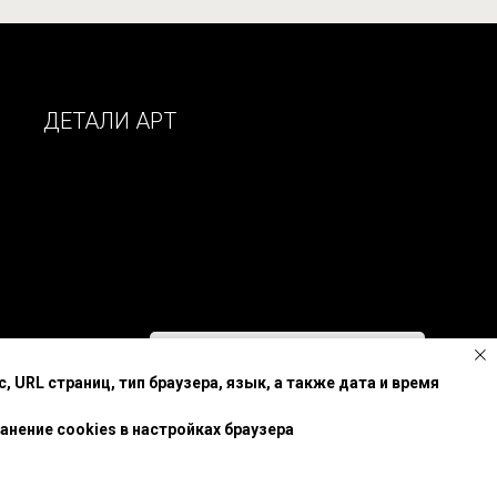
ДЕТАЛИ АРТ
Позвонить нам
URL страниц, тип браузера, язык, а также дата и время
рсональных данных
нение cookies в настройках браузера
+7 (495)690-45-15