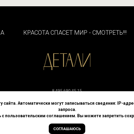
НА
КРАСОТА СПАСЕТ МИР - СМОТРЕТЬ!!!
8 495 690 45 15
г. Москва, улица Спиридоновка, д. 4
сайта. Автоматически могут записываться сведения: IP-адрес, 
запроса.
 «ВЫСШАЯ ШКОЛА ДИЗАЙНА «ДЕТАЛИ» в отношении обработки пе
ь с пользовательским соглашением. Вы можете запретить сохра
© All Rights Reserved. 2024
Школа «Детали»
СОГЛАШАЮСЬ