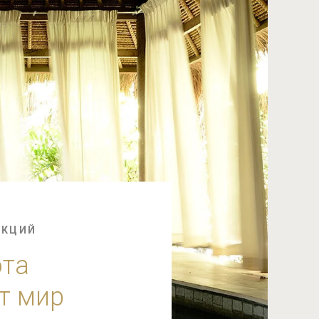
ЕКЦИЙ
ота
т мир