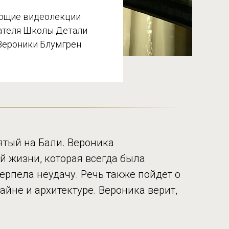
ющие видеолекции
ателя Школы Детали
Вероники Блумгрен
нятый на Бали. Вероника
ей жизни, которая всегда была
терпела неудачу. Речь также пойдет о
айне и архитектуре. Вероника верит,