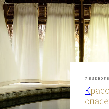
7 ВИДЕОЛ
К
рас
спасе