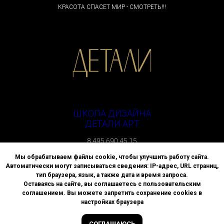
КРАСОТА СПАСЕТ МИР - СМОТРЕТЬ!!!
ШКОЛА ДИЗАЙНА
ДЕТАЛИ АРТ
8 495 690 45 15
г. Москва, улица Спиридоновка, д. 4
Мы обрабатываем файлы cookie, чтобы улучшить работу сайта.
Автоматически могут записываться сведения: IP-адрес, URL страниц,
Политика АНО ДПО «ВЫСШАЯ ШКОЛА ДИЗАЙНА «ДЕТАЛИ»
тип браузера, язык, а также дата и время запроса.
в отношении обработки персональных данных
Оставаясь на сайте, вы соглашаетесь с пользовательским
соглашением. Вы можете запретить сохранение cookies в
© All Rights Reserved.
настройках браузера
2024 Школа «Детали»
СОГЛАШАЮСЬ