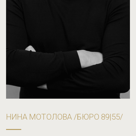
НИНА МОТОЛОВА /БЮРО 89|55/