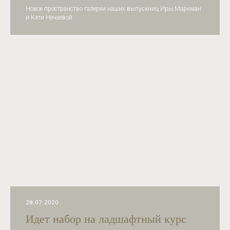
Новое пространство галереи наших выпускниц Иры Маркман
и Кати Нечаевой
28.07.2020
Идет набор на ладшафтный курс