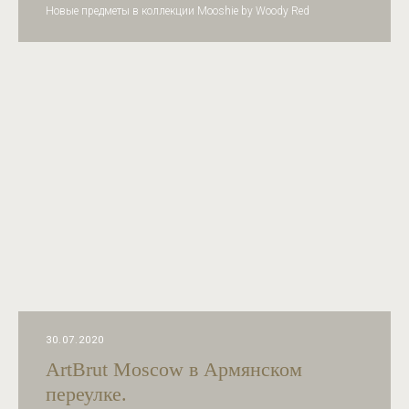
Новые предметы в коллекции Mooshie by Woody Red
30.07.2020
ArtBrut Moscow в Армянском
переулке.