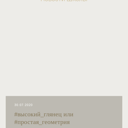
30.07.2020
#высокий_глянец или
#простая_геометрия